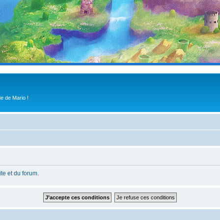
e de Mario !
site et du forum
.