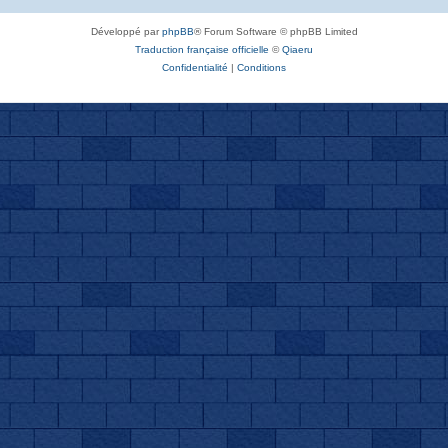
Développé par
phpBB
® Forum Software © phpBB Limited
Traduction française officielle
©
Qiaeru
Confidentialité
|
Conditions