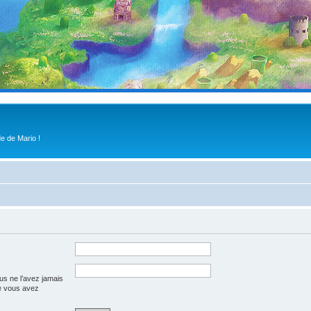
e de Mario !
us ne l’avez jamais
que vous avez