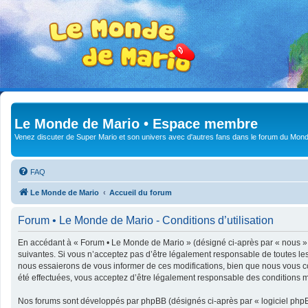
Le Monde de Mario • Espace membre
Venez discuter de Super Mario et son univers avec d'autres fans dans le forum du Mond
FAQ
Le Monde de Mario
Accueil du forum
Forum • Le Monde de Mario - Conditions d’utilisation
En accédant à « Forum • Le Monde de Mario » (désigné ci-après par « nous »,
suivantes. Si vous n’acceptez pas d’être légalement responsable de toutes le
nous essaierons de vous informer de ces modifications, bien que nous vous co
été effectuées, vous acceptez d’être légalement responsable des conditions mo
Nos forums sont développés par phpBB (désignés ci-après par « logiciel phpBB