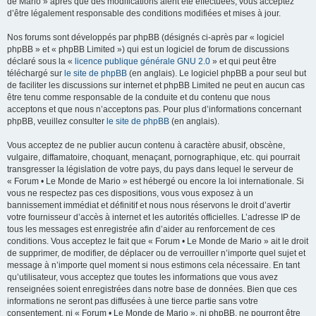
de Mario » après que des modifications aient été effectuées, vous acceptez
d’être légalement responsable des conditions modifiées et mises à jour.
Nos forums sont développés par phpBB (désignés ci-après par « logiciel
phpBB » et « phpBB Limited ») qui est un logiciel de forum de discussions
déclaré sous la «
licence publique générale GNU 2.0
» et qui peut être
téléchargé sur
le site de phpBB
(en anglais). Le logiciel phpBB a pour seul but
de faciliter les discussions sur internet et phpBB Limited ne peut en aucun cas
être tenu comme responsable de la conduite et du contenu que nous
acceptons et que nous n’acceptons pas. Pour plus d’informations concernant
phpBB, veuillez consulter
le site de phpBB
(en anglais).
Vous acceptez de ne publier aucun contenu à caractère abusif, obscène,
vulgaire, diffamatoire, choquant, menaçant, pornographique, etc. qui pourrait
transgresser la législation de votre pays, du pays dans lequel le serveur de
« Forum • Le Monde de Mario » est hébergé ou encore la loi internationale. Si
vous ne respectez pas ces dispositions, vous vous exposez à un
bannissement immédiat et définitif et nous nous réservons le droit d’avertir
votre fournisseur d’accès à internet et les autorités officielles. L’adresse IP de
tous les messages est enregistrée afin d’aider au renforcement de ces
conditions. Vous acceptez le fait que « Forum • Le Monde de Mario » ait le droit
de supprimer, de modifier, de déplacer ou de verrouiller n’importe quel sujet et
message à n’importe quel moment si nous estimons cela nécessaire. En tant
qu’utilisateur, vous acceptez que toutes les informations que vous avez
renseignées soient enregistrées dans notre base de données. Bien que ces
informations ne seront pas diffusées à une tierce partie sans votre
consentement, ni « Forum • Le Monde de Mario », ni phpBB, ne pourront être