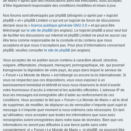
de Mario » après que des modifications aient été effectuées, vous acceptez
d’être légalement responsable des conditions modifiées et mises à jour.
Nos forums sont développés par phpBB (désignés ci-après par « logiciel
phpBB » et « phpBB Limited ») qui est un logiciel de forum de discussions
déclaré sous la «
licence publique générale GNU 2.0
» et qui peut être
téléchargé sur
le site de phpBB
(en anglais). Le logiciel phpBB a pour seul but
de faciliter les discussions sur internet et phpBB Limited ne peut en aucun cas
être tenu comme responsable de la conduite et du contenu que nous
acceptons et que nous n’acceptons pas. Pour plus d’informations concernant
phpBB, veuillez consulter
le site de phpBB
(en anglais).
Vous acceptez de ne publier aucun contenu à caractère abusif, obscène,
vulgaire, diffamatoire, choquant, menaçant, pornographique, etc. qui pourrait
transgresser la législation de votre pays, du pays dans lequel le serveur de
« Forum • Le Monde de Mario » est hébergé ou encore la loi internationale. Si
vous ne respectez pas ces dispositions, vous vous exposez à un
bannissement immédiat et définitif et nous nous réservons le droit d’avertir
votre fournisseur d’accès à internet et les autorités officielles. L’adresse IP de
tous les messages est enregistrée afin d’aider au renforcement de ces
conditions. Vous acceptez le fait que « Forum • Le Monde de Mario » ait le droit
de supprimer, de modifier, de déplacer ou de verrouiller n’importe quel sujet et
message à n’importe quel moment si nous estimons cela nécessaire. En tant
qu’utilisateur, vous acceptez que toutes les informations que vous avez
renseignées soient enregistrées dans notre base de données. Bien que ces
informations ne seront pas diffusées à une tierce partie sans votre
consentement, ni « Forum • Le Monde de Mario », ni phpBB, ne pourront être