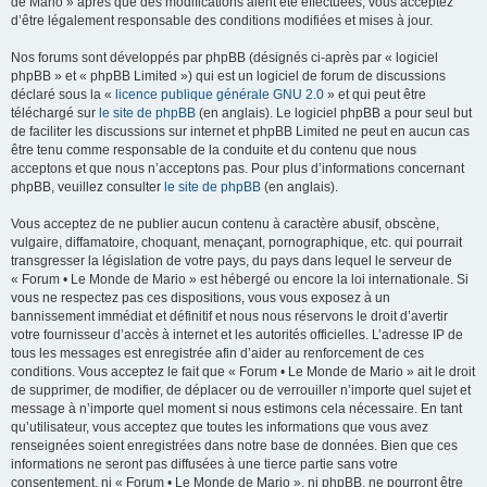
de Mario » après que des modifications aient été effectuées, vous acceptez
d’être légalement responsable des conditions modifiées et mises à jour.
Nos forums sont développés par phpBB (désignés ci-après par « logiciel
phpBB » et « phpBB Limited ») qui est un logiciel de forum de discussions
déclaré sous la «
licence publique générale GNU 2.0
» et qui peut être
téléchargé sur
le site de phpBB
(en anglais). Le logiciel phpBB a pour seul but
de faciliter les discussions sur internet et phpBB Limited ne peut en aucun cas
être tenu comme responsable de la conduite et du contenu que nous
acceptons et que nous n’acceptons pas. Pour plus d’informations concernant
phpBB, veuillez consulter
le site de phpBB
(en anglais).
Vous acceptez de ne publier aucun contenu à caractère abusif, obscène,
vulgaire, diffamatoire, choquant, menaçant, pornographique, etc. qui pourrait
transgresser la législation de votre pays, du pays dans lequel le serveur de
« Forum • Le Monde de Mario » est hébergé ou encore la loi internationale. Si
vous ne respectez pas ces dispositions, vous vous exposez à un
bannissement immédiat et définitif et nous nous réservons le droit d’avertir
votre fournisseur d’accès à internet et les autorités officielles. L’adresse IP de
tous les messages est enregistrée afin d’aider au renforcement de ces
conditions. Vous acceptez le fait que « Forum • Le Monde de Mario » ait le droit
de supprimer, de modifier, de déplacer ou de verrouiller n’importe quel sujet et
message à n’importe quel moment si nous estimons cela nécessaire. En tant
qu’utilisateur, vous acceptez que toutes les informations que vous avez
renseignées soient enregistrées dans notre base de données. Bien que ces
informations ne seront pas diffusées à une tierce partie sans votre
consentement, ni « Forum • Le Monde de Mario », ni phpBB, ne pourront être