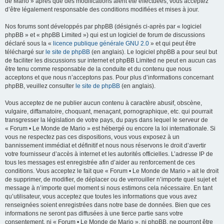
de Mario » après que des modifications aient été effectuées, vous acceptez
d’être légalement responsable des conditions modifiées et mises à jour.
Nos forums sont développés par phpBB (désignés ci-après par « logiciel
phpBB » et « phpBB Limited ») qui est un logiciel de forum de discussions
déclaré sous la «
licence publique générale GNU 2.0
» et qui peut être
téléchargé sur
le site de phpBB
(en anglais). Le logiciel phpBB a pour seul but
de faciliter les discussions sur internet et phpBB Limited ne peut en aucun cas
être tenu comme responsable de la conduite et du contenu que nous
acceptons et que nous n’acceptons pas. Pour plus d’informations concernant
phpBB, veuillez consulter
le site de phpBB
(en anglais).
Vous acceptez de ne publier aucun contenu à caractère abusif, obscène,
vulgaire, diffamatoire, choquant, menaçant, pornographique, etc. qui pourrait
transgresser la législation de votre pays, du pays dans lequel le serveur de
« Forum • Le Monde de Mario » est hébergé ou encore la loi internationale. Si
vous ne respectez pas ces dispositions, vous vous exposez à un
bannissement immédiat et définitif et nous nous réservons le droit d’avertir
votre fournisseur d’accès à internet et les autorités officielles. L’adresse IP de
tous les messages est enregistrée afin d’aider au renforcement de ces
conditions. Vous acceptez le fait que « Forum • Le Monde de Mario » ait le droit
de supprimer, de modifier, de déplacer ou de verrouiller n’importe quel sujet et
message à n’importe quel moment si nous estimons cela nécessaire. En tant
qu’utilisateur, vous acceptez que toutes les informations que vous avez
renseignées soient enregistrées dans notre base de données. Bien que ces
informations ne seront pas diffusées à une tierce partie sans votre
consentement, ni « Forum • Le Monde de Mario », ni phpBB, ne pourront être