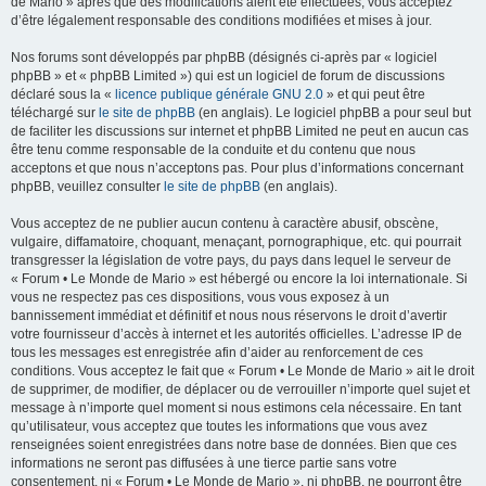
de Mario » après que des modifications aient été effectuées, vous acceptez
d’être légalement responsable des conditions modifiées et mises à jour.
Nos forums sont développés par phpBB (désignés ci-après par « logiciel
phpBB » et « phpBB Limited ») qui est un logiciel de forum de discussions
déclaré sous la «
licence publique générale GNU 2.0
» et qui peut être
téléchargé sur
le site de phpBB
(en anglais). Le logiciel phpBB a pour seul but
de faciliter les discussions sur internet et phpBB Limited ne peut en aucun cas
être tenu comme responsable de la conduite et du contenu que nous
acceptons et que nous n’acceptons pas. Pour plus d’informations concernant
phpBB, veuillez consulter
le site de phpBB
(en anglais).
Vous acceptez de ne publier aucun contenu à caractère abusif, obscène,
vulgaire, diffamatoire, choquant, menaçant, pornographique, etc. qui pourrait
transgresser la législation de votre pays, du pays dans lequel le serveur de
« Forum • Le Monde de Mario » est hébergé ou encore la loi internationale. Si
vous ne respectez pas ces dispositions, vous vous exposez à un
bannissement immédiat et définitif et nous nous réservons le droit d’avertir
votre fournisseur d’accès à internet et les autorités officielles. L’adresse IP de
tous les messages est enregistrée afin d’aider au renforcement de ces
conditions. Vous acceptez le fait que « Forum • Le Monde de Mario » ait le droit
de supprimer, de modifier, de déplacer ou de verrouiller n’importe quel sujet et
message à n’importe quel moment si nous estimons cela nécessaire. En tant
qu’utilisateur, vous acceptez que toutes les informations que vous avez
renseignées soient enregistrées dans notre base de données. Bien que ces
informations ne seront pas diffusées à une tierce partie sans votre
consentement, ni « Forum • Le Monde de Mario », ni phpBB, ne pourront être