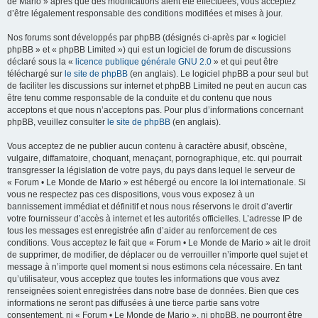
de Mario » après que des modifications aient été effectuées, vous acceptez
d’être légalement responsable des conditions modifiées et mises à jour.
Nos forums sont développés par phpBB (désignés ci-après par « logiciel
phpBB » et « phpBB Limited ») qui est un logiciel de forum de discussions
déclaré sous la «
licence publique générale GNU 2.0
» et qui peut être
téléchargé sur
le site de phpBB
(en anglais). Le logiciel phpBB a pour seul but
de faciliter les discussions sur internet et phpBB Limited ne peut en aucun cas
être tenu comme responsable de la conduite et du contenu que nous
acceptons et que nous n’acceptons pas. Pour plus d’informations concernant
phpBB, veuillez consulter
le site de phpBB
(en anglais).
Vous acceptez de ne publier aucun contenu à caractère abusif, obscène,
vulgaire, diffamatoire, choquant, menaçant, pornographique, etc. qui pourrait
transgresser la législation de votre pays, du pays dans lequel le serveur de
« Forum • Le Monde de Mario » est hébergé ou encore la loi internationale. Si
vous ne respectez pas ces dispositions, vous vous exposez à un
bannissement immédiat et définitif et nous nous réservons le droit d’avertir
votre fournisseur d’accès à internet et les autorités officielles. L’adresse IP de
tous les messages est enregistrée afin d’aider au renforcement de ces
conditions. Vous acceptez le fait que « Forum • Le Monde de Mario » ait le droit
de supprimer, de modifier, de déplacer ou de verrouiller n’importe quel sujet et
message à n’importe quel moment si nous estimons cela nécessaire. En tant
qu’utilisateur, vous acceptez que toutes les informations que vous avez
renseignées soient enregistrées dans notre base de données. Bien que ces
informations ne seront pas diffusées à une tierce partie sans votre
consentement, ni « Forum • Le Monde de Mario », ni phpBB, ne pourront être