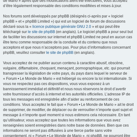
de Mario » après que des modifications aient été effectuées, vous acceptez
d’être légalement responsable des conditions modifiées et mises à jour.
Nos forums sont développés par phpBB (désignés ci-après par « logiciel
phpBB » et « phpBB Limited ») qui est un logiciel de forum de discussions
déclaré sous la «
licence publique générale GNU 2.0
» et qui peut être
téléchargé sur
le site de phpBB
(en anglais). Le logiciel phpBB a pour seul but
de faciliter les discussions sur internet et phpBB Limited ne peut en aucun cas
être tenu comme responsable de la conduite et du contenu que nous
acceptons et que nous n’acceptons pas. Pour plus d’informations concernant
phpBB, veuillez consulter
le site de phpBB
(en anglais).
Vous acceptez de ne publier aucun contenu à caractère abusif, obscène,
vulgaire, diffamatoire, choquant, menaçant, pornographique, etc. qui pourrait
transgresser la législation de votre pays, du pays dans lequel le serveur de
« Forum • Le Monde de Mario » est hébergé ou encore la loi internationale. Si
vous ne respectez pas ces dispositions, vous vous exposez à un
bannissement immédiat et définitif et nous nous réservons le droit d’avertir
votre fournisseur d’accès à internet et les autorités officielles. L’adresse IP de
tous les messages est enregistrée afin d’aider au renforcement de ces
conditions. Vous acceptez le fait que « Forum • Le Monde de Mario » ait le droit
de supprimer, de modifier, de déplacer ou de verrouiller n’importe quel sujet et
message à n’importe quel moment si nous estimons cela nécessaire. En tant
qu’utilisateur, vous acceptez que toutes les informations que vous avez
renseignées soient enregistrées dans notre base de données. Bien que ces
informations ne seront pas diffusées à une tierce partie sans votre
consentement, ni « Forum • Le Monde de Mario », ni phpBB, ne pourront être