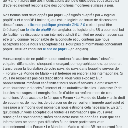
de Mario » après que des modifications aient été effectuées, vous acceptez
d’être légalement responsable des conditions modifiées et mises à jour.
Nos forums sont développés par phpBB (désignés ci-après par « logiciel
phpBB » et « phpBB Limited ») qui est un logiciel de forum de discussions
déclaré sous la «
licence publique générale GNU 2.0
» et qui peut être
téléchargé sur
le site de phpBB
(en anglais). Le logiciel phpBB a pour seul but
de faciliter les discussions sur internet et phpBB Limited ne peut en aucun cas
être tenu comme responsable de la conduite et du contenu que nous
acceptons et que nous n’acceptons pas. Pour plus d’informations concernant
phpBB, veuillez consulter
le site de phpBB
(en anglais).
Vous acceptez de ne publier aucun contenu à caractère abusif, obscène,
vulgaire, diffamatoire, choquant, menaçant, pornographique, etc. qui pourrait
transgresser la législation de votre pays, du pays dans lequel le serveur de
« Forum • Le Monde de Mario » est hébergé ou encore la loi internationale. Si
vous ne respectez pas ces dispositions, vous vous exposez à un
bannissement immédiat et définitif et nous nous réservons le droit d’avertir
votre fournisseur d’accès à internet et les autorités officielles. L’adresse IP de
tous les messages est enregistrée afin d’aider au renforcement de ces
conditions. Vous acceptez le fait que « Forum • Le Monde de Mario » ait le droit
de supprimer, de modifier, de déplacer ou de verrouiller n’importe quel sujet et
message à n’importe quel moment si nous estimons cela nécessaire. En tant
qu’utilisateur, vous acceptez que toutes les informations que vous avez
renseignées soient enregistrées dans notre base de données. Bien que ces
informations ne seront pas diffusées à une tierce partie sans votre
consentement, ni « Forum • Le Monde de Mario », ni phpBB, ne pourront être