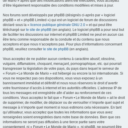
de Mario » après que des modifications aient été effectuées, vous acceptez
d’être légalement responsable des conditions modifiées et mises à jour.
Nos forums sont développés par phpBB (désignés ci-après par « logiciel
phpBB » et « phpBB Limited ») qui est un logiciel de forum de discussions
déclaré sous la «
licence publique générale GNU 2.0
» et qui peut être
téléchargé sur
le site de phpBB
(en anglais). Le logiciel phpBB a pour seul but
de faciliter les discussions sur internet et phpBB Limited ne peut en aucun cas
être tenu comme responsable de la conduite et du contenu que nous
acceptons et que nous n’acceptons pas. Pour plus d’informations concernant
phpBB, veuillez consulter
le site de phpBB
(en anglais).
Vous acceptez de ne publier aucun contenu à caractère abusif, obscène,
vulgaire, diffamatoire, choquant, menaçant, pornographique, etc. qui pourrait
transgresser la législation de votre pays, du pays dans lequel le serveur de
« Forum • Le Monde de Mario » est hébergé ou encore la loi internationale. Si
vous ne respectez pas ces dispositions, vous vous exposez à un
bannissement immédiat et définitif et nous nous réservons le droit d’avertir
votre fournisseur d’accès à internet et les autorités officielles. L’adresse IP de
tous les messages est enregistrée afin d’aider au renforcement de ces
conditions. Vous acceptez le fait que « Forum • Le Monde de Mario » ait le droit
de supprimer, de modifier, de déplacer ou de verrouiller n’importe quel sujet et
message à n’importe quel moment si nous estimons cela nécessaire. En tant
qu’utilisateur, vous acceptez que toutes les informations que vous avez
renseignées soient enregistrées dans notre base de données. Bien que ces
informations ne seront pas diffusées à une tierce partie sans votre
consentement, ni « Forum • Le Monde de Mario », ni phpBB, ne pourront être