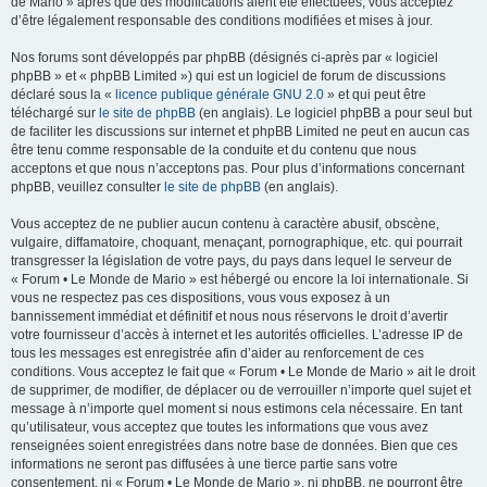
de Mario » après que des modifications aient été effectuées, vous acceptez
d’être légalement responsable des conditions modifiées et mises à jour.
Nos forums sont développés par phpBB (désignés ci-après par « logiciel
phpBB » et « phpBB Limited ») qui est un logiciel de forum de discussions
déclaré sous la «
licence publique générale GNU 2.0
» et qui peut être
téléchargé sur
le site de phpBB
(en anglais). Le logiciel phpBB a pour seul but
de faciliter les discussions sur internet et phpBB Limited ne peut en aucun cas
être tenu comme responsable de la conduite et du contenu que nous
acceptons et que nous n’acceptons pas. Pour plus d’informations concernant
phpBB, veuillez consulter
le site de phpBB
(en anglais).
Vous acceptez de ne publier aucun contenu à caractère abusif, obscène,
vulgaire, diffamatoire, choquant, menaçant, pornographique, etc. qui pourrait
transgresser la législation de votre pays, du pays dans lequel le serveur de
« Forum • Le Monde de Mario » est hébergé ou encore la loi internationale. Si
vous ne respectez pas ces dispositions, vous vous exposez à un
bannissement immédiat et définitif et nous nous réservons le droit d’avertir
votre fournisseur d’accès à internet et les autorités officielles. L’adresse IP de
tous les messages est enregistrée afin d’aider au renforcement de ces
conditions. Vous acceptez le fait que « Forum • Le Monde de Mario » ait le droit
de supprimer, de modifier, de déplacer ou de verrouiller n’importe quel sujet et
message à n’importe quel moment si nous estimons cela nécessaire. En tant
qu’utilisateur, vous acceptez que toutes les informations que vous avez
renseignées soient enregistrées dans notre base de données. Bien que ces
informations ne seront pas diffusées à une tierce partie sans votre
consentement, ni « Forum • Le Monde de Mario », ni phpBB, ne pourront être