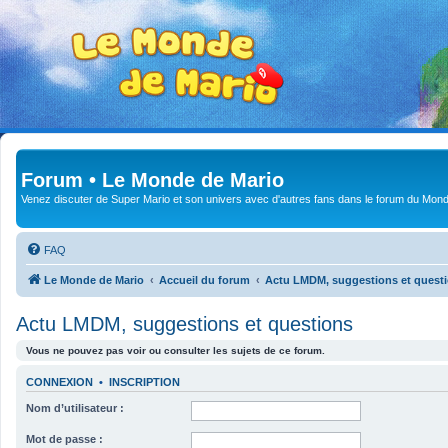
Forum • Le Monde de Mario
Venez discuter de Super Mario et son univers avec d'autres fans dans le forum du Mond
FAQ
Le Monde de Mario
Accueil du forum
Actu LMDM, suggestions et quest
Actu LMDM, suggestions et questions
Vous ne pouvez pas voir ou consulter les sujets de ce forum.
CONNEXION
•
INSCRIPTION
Nom d’utilisateur :
Mot de passe :