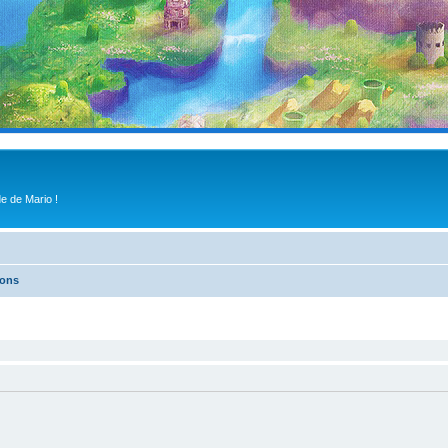
e de Mario !
ions