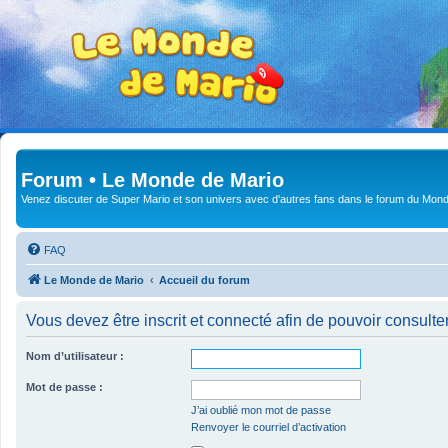
Forum • Le Monde de Mario
Venez discuter de Super Mario et son univers avec d'autres fans dans le forum du Mond
FAQ
Le Monde de Mario
Accueil du forum
Vous devez être inscrit et connecté afin de pouvoir consulte
Nom d’utilisateur :
Mot de passe :
J’ai oublié mon mot de passe
Renvoyer le courriel d’activation