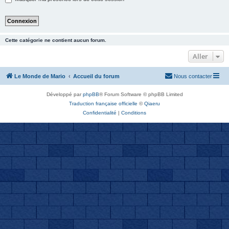
Cette catégorie ne contient aucun forum.
Aller
Le Monde de Mario
Accueil du forum
Nous contacter
Développé par
phpBB
® Forum Software © phpBB Limited
Traduction française officielle
©
Qiaeru
Confidentialité
|
Conditions