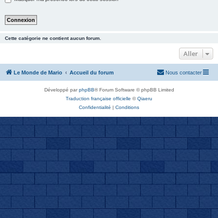
Cette catégorie ne contient aucun forum.
Aller
Le Monde de Mario
Accueil du forum
Nous contacter
Développé par
phpBB
® Forum Software © phpBB Limited
Traduction française officielle
©
Qiaeru
Confidentialité
|
Conditions