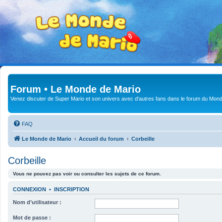
Forum • Le Monde de Mario
Venez discuter de Super Mario et son univers avec d'autres fans dans le forum du Mond
FAQ
Le Monde de Mario
Accueil du forum
Corbeille
Corbeille
Vous ne pouvez pas voir ou consulter les sujets de ce forum.
CONNEXION
•
INSCRIPTION
Nom d’utilisateur :
Mot de passe :