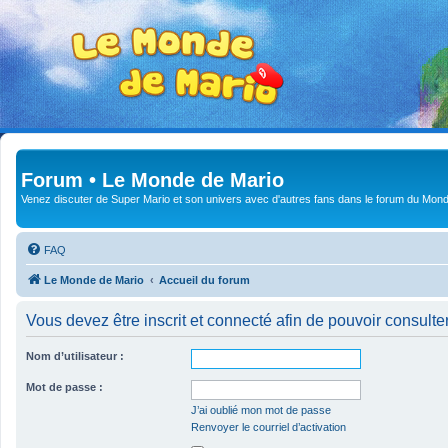
Forum • Le Monde de Mario
Venez discuter de Super Mario et son univers avec d'autres fans dans le forum du Mond
FAQ
Le Monde de Mario
Accueil du forum
Vous devez être inscrit et connecté afin de pouvoir consulte
Nom d’utilisateur :
Mot de passe :
J’ai oublié mon mot de passe
Renvoyer le courriel d’activation