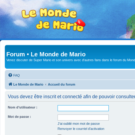
Forum • Le Monde de Mario
Venez discuter de Super Mario et son univers avec d'autres fans dans le forum du Mond
FAQ
Le Monde de Mario
Accueil du forum
Vous devez être inscrit et connecté afin de pouvoir consulte
Nom d’utilisateur :
Mot de passe :
J’ai oublié mon mot de passe
Renvoyer le courriel d’activation