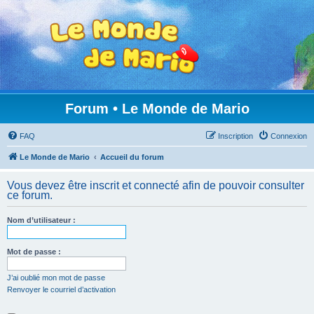
Forum • Le Monde de Mario
FAQ
Inscription
Connexion
Le Monde de Mario
Accueil du forum
Vous devez être inscrit et connecté afin de pouvoir consulter
ce forum.
Nom d’utilisateur :
Mot de passe :
J’ai oublié mon mot de passe
Renvoyer le courriel d’activation