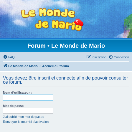
Forum • Le Monde de Mario
FAQ
Inscription
Connexion
Le Monde de Mario
Accueil du forum
Vous devez être inscrit et connecté afin de pouvoir consulter
ce forum.
Nom d’utilisateur :
Mot de passe :
J’ai oublié mon mot de passe
Renvoyer le courriel d’activation