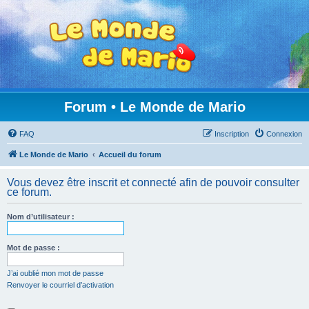
Forum • Le Monde de Mario
FAQ
Inscription
Connexion
Le Monde de Mario
Accueil du forum
Vous devez être inscrit et connecté afin de pouvoir consulter
ce forum.
Nom d’utilisateur :
Mot de passe :
J’ai oublié mon mot de passe
Renvoyer le courriel d’activation