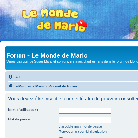
Forum • Le Monde de Mario
Venez discuter de Super Mario et son univers avec d'autres fans dans le forum du Mond
FAQ
Le Monde de Mario
Accueil du forum
Vous devez être inscrit et connecté afin de pouvoir consulte
Nom d’utilisateur :
Mot de passe :
J’ai oublié mon mot de passe
Renvoyer le courriel d’activation