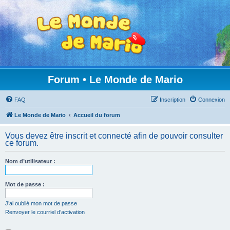
Forum • Le Monde de Mario
FAQ
Inscription
Connexion
Le Monde de Mario
Accueil du forum
Vous devez être inscrit et connecté afin de pouvoir consulter
ce forum.
Nom d’utilisateur :
Mot de passe :
J’ai oublié mon mot de passe
Renvoyer le courriel d’activation