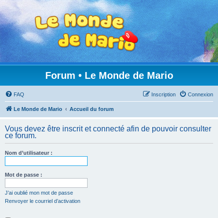
Forum • Le Monde de Mario
FAQ
Inscription
Connexion
Le Monde de Mario
Accueil du forum
Vous devez être inscrit et connecté afin de pouvoir consulter
ce forum.
Nom d’utilisateur :
Mot de passe :
J’ai oublié mon mot de passe
Renvoyer le courriel d’activation