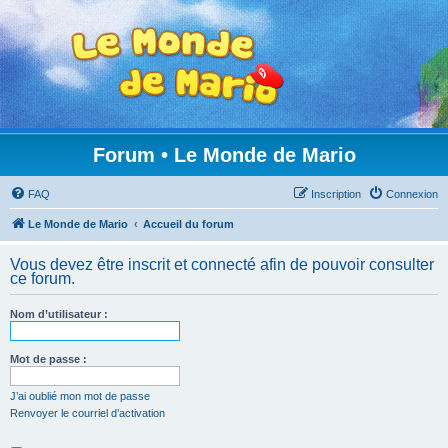
Forum • Le Monde de Mario
FAQ
Inscription
Connexion
Le Monde de Mario
Accueil du forum
Vous devez être inscrit et connecté afin de pouvoir consulter
ce forum.
Nom d’utilisateur :
Mot de passe :
J’ai oublié mon mot de passe
Renvoyer le courriel d’activation