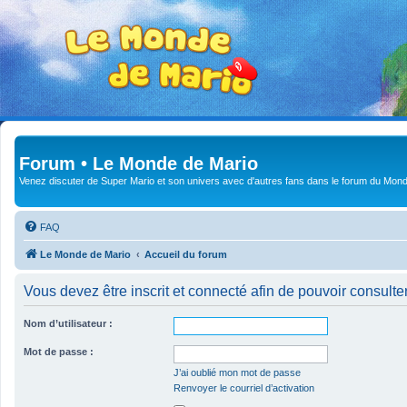
Forum • Le Monde de Mario
Venez discuter de Super Mario et son univers avec d'autres fans dans le forum du Mond
FAQ
Le Monde de Mario
Accueil du forum
Vous devez être inscrit et connecté afin de pouvoir consulte
Nom d’utilisateur :
Mot de passe :
J’ai oublié mon mot de passe
Renvoyer le courriel d’activation