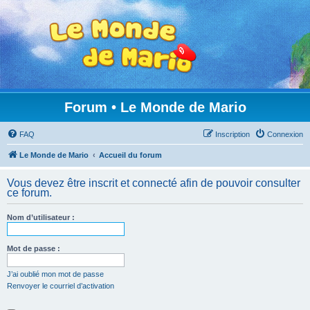
Forum • Le Monde de Mario
FAQ
Inscription
Connexion
Le Monde de Mario
Accueil du forum
Vous devez être inscrit et connecté afin de pouvoir consulter
ce forum.
Nom d’utilisateur :
Mot de passe :
J’ai oublié mon mot de passe
Renvoyer le courriel d’activation