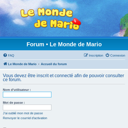
Forum • Le Monde de Mario
FAQ
Inscription
Connexion
Le Monde de Mario
Accueil du forum
Vous devez être inscrit et connecté afin de pouvoir consulter
ce forum.
Nom d’utilisateur :
Mot de passe :
J’ai oublié mon mot de passe
Renvoyer le courriel d’activation