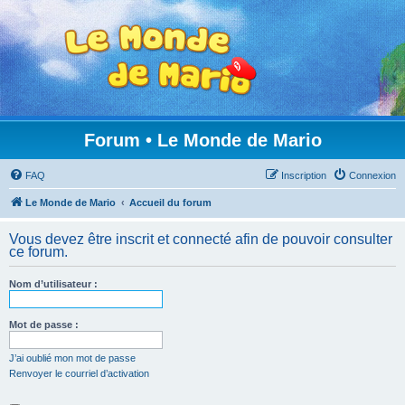
Forum • Le Monde de Mario
FAQ
Inscription
Connexion
Le Monde de Mario
Accueil du forum
Vous devez être inscrit et connecté afin de pouvoir consulter
ce forum.
Nom d’utilisateur :
Mot de passe :
J’ai oublié mon mot de passe
Renvoyer le courriel d’activation