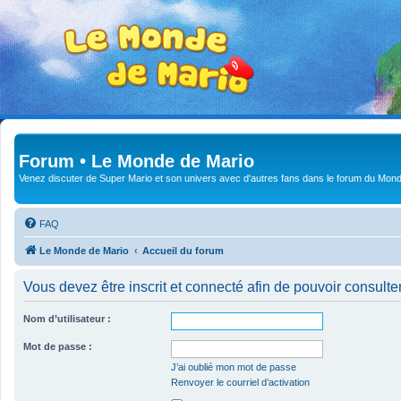
Forum • Le Monde de Mario
Venez discuter de Super Mario et son univers avec d'autres fans dans le forum du Mond
FAQ
Le Monde de Mario
Accueil du forum
Vous devez être inscrit et connecté afin de pouvoir consulte
Nom d’utilisateur :
Mot de passe :
J’ai oublié mon mot de passe
Renvoyer le courriel d’activation