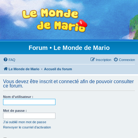
Forum • Le Monde de Mario
FAQ
Inscription
Connexion
Le Monde de Mario
Accueil du forum
Vous devez être inscrit et connecté afin de pouvoir consulter
ce forum.
Nom d’utilisateur :
Mot de passe :
J’ai oublié mon mot de passe
Renvoyer le courriel d’activation