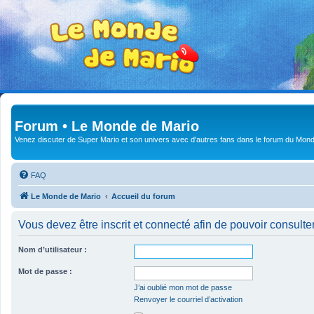
Forum • Le Monde de Mario
Venez discuter de Super Mario et son univers avec d'autres fans dans le forum du Mond
FAQ
Le Monde de Mario
Accueil du forum
Vous devez être inscrit et connecté afin de pouvoir consulte
Nom d’utilisateur :
Mot de passe :
J’ai oublié mon mot de passe
Renvoyer le courriel d’activation