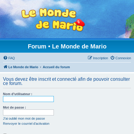
Forum • Le Monde de Mario
FAQ
Inscription
Connexion
Le Monde de Mario
Accueil du forum
Vous devez être inscrit et connecté afin de pouvoir consulter
ce forum.
Nom d’utilisateur :
Mot de passe :
J’ai oublié mon mot de passe
Renvoyer le courriel d’activation