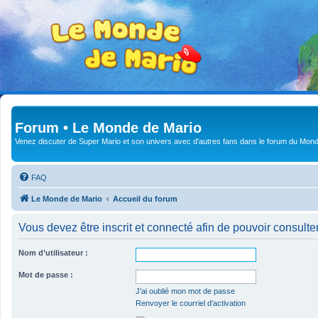
Forum • Le Monde de Mario
Venez discuter de Super Mario et son univers avec d'autres fans dans le forum du Mond
FAQ
Le Monde de Mario
Accueil du forum
Vous devez être inscrit et connecté afin de pouvoir consulte
Nom d’utilisateur :
Mot de passe :
J’ai oublié mon mot de passe
Renvoyer le courriel d’activation