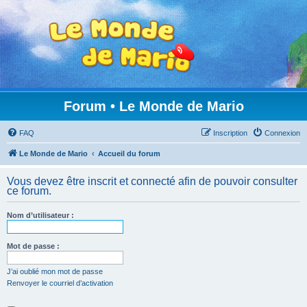
Forum • Le Monde de Mario
FAQ
Inscription
Connexion
Le Monde de Mario
Accueil du forum
Vous devez être inscrit et connecté afin de pouvoir consulter
ce forum.
Nom d’utilisateur :
Mot de passe :
J’ai oublié mon mot de passe
Renvoyer le courriel d’activation