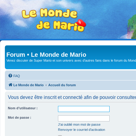
Forum • Le Monde de Mario
Venez discuter de Super Mario et son univers avec d'autres fans dans le forum du Mond
FAQ
Le Monde de Mario
Accueil du forum
Vous devez être inscrit et connecté afin de pouvoir consulte
Nom d’utilisateur :
Mot de passe :
J’ai oublié mon mot de passe
Renvoyer le courriel d’activation