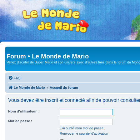
Forum • Le Monde de Mario
Venez discuter de Super Mario et son univers avec d'autres fans dans le forum du Mond
FAQ
Le Monde de Mario
Accueil du forum
Vous devez être inscrit et connecté afin de pouvoir consulte
Nom d’utilisateur :
Mot de passe :
J’ai oublié mon mot de passe
Renvoyer le courriel d’activation