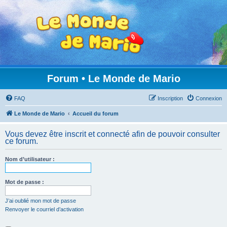
Forum • Le Monde de Mario
FAQ
Inscription
Connexion
Le Monde de Mario
Accueil du forum
Vous devez être inscrit et connecté afin de pouvoir consulter
ce forum.
Nom d’utilisateur :
Mot de passe :
J’ai oublié mon mot de passe
Renvoyer le courriel d’activation