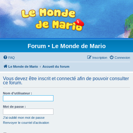
Forum • Le Monde de Mario
FAQ
Inscription
Connexion
Le Monde de Mario
Accueil du forum
Vous devez être inscrit et connecté afin de pouvoir consulter
ce forum.
Nom d’utilisateur :
Mot de passe :
J’ai oublié mon mot de passe
Renvoyer le courriel d’activation