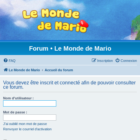
Forum • Le Monde de Mario
FAQ
Inscription
Connexion
Le Monde de Mario
Accueil du forum
Vous devez être inscrit et connecté afin de pouvoir consulter
ce forum.
Nom d’utilisateur :
Mot de passe :
J’ai oublié mon mot de passe
Renvoyer le courriel d’activation