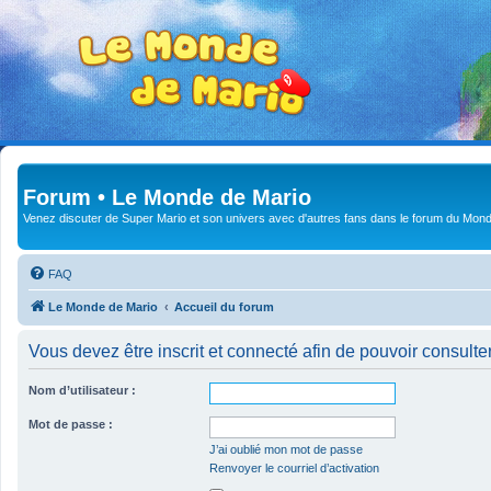
Forum • Le Monde de Mario
Venez discuter de Super Mario et son univers avec d'autres fans dans le forum du Mond
FAQ
Le Monde de Mario
Accueil du forum
Vous devez être inscrit et connecté afin de pouvoir consulte
Nom d’utilisateur :
Mot de passe :
J’ai oublié mon mot de passe
Renvoyer le courriel d’activation