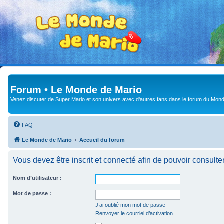
Forum • Le Monde de Mario
Venez discuter de Super Mario et son univers avec d'autres fans dans le forum du Mond
FAQ
Le Monde de Mario
Accueil du forum
Vous devez être inscrit et connecté afin de pouvoir consulte
Nom d’utilisateur :
Mot de passe :
J’ai oublié mon mot de passe
Renvoyer le courriel d’activation