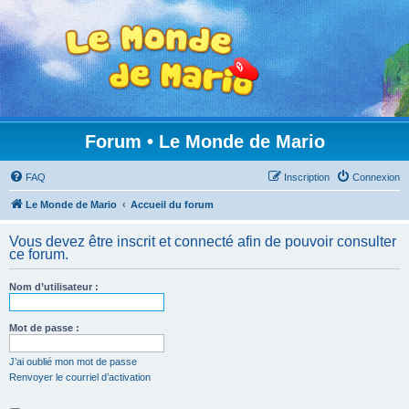
Forum • Le Monde de Mario
FAQ
Inscription
Connexion
Le Monde de Mario
Accueil du forum
Vous devez être inscrit et connecté afin de pouvoir consulter
ce forum.
Nom d’utilisateur :
Mot de passe :
J’ai oublié mon mot de passe
Renvoyer le courriel d’activation