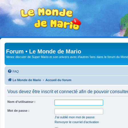
Forum • Le Monde de Mario
Venez discuter de Super Mario et son univers avec d'autres fans dans le forum du Mond
FAQ
Le Monde de Mario
Accueil du forum
Vous devez être inscrit et connecté afin de pouvoir consulte
Nom d’utilisateur :
Mot de passe :
J’ai oublié mon mot de passe
Renvoyer le courriel d’activation