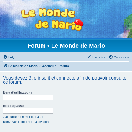
Forum • Le Monde de Mario
FAQ
Inscription
Connexion
Le Monde de Mario
Accueil du forum
Vous devez être inscrit et connecté afin de pouvoir consulter
ce forum.
Nom d’utilisateur :
Mot de passe :
J’ai oublié mon mot de passe
Renvoyer le courriel d’activation