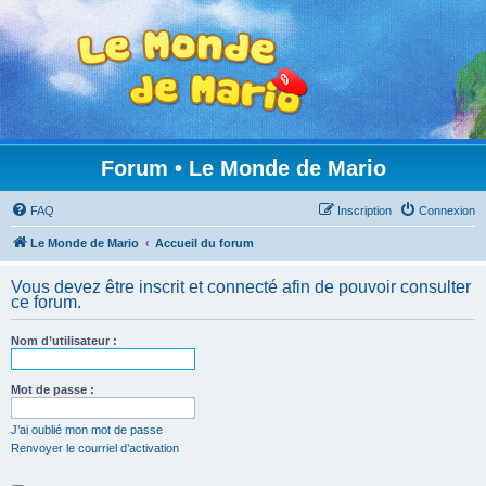
Forum • Le Monde de Mario
FAQ
Inscription
Connexion
Le Monde de Mario
Accueil du forum
Vous devez être inscrit et connecté afin de pouvoir consulter
ce forum.
Nom d’utilisateur :
Mot de passe :
J’ai oublié mon mot de passe
Renvoyer le courriel d’activation