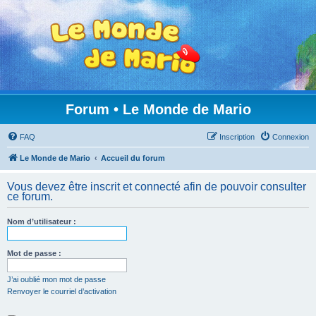
Forum • Le Monde de Mario
FAQ
Inscription
Connexion
Le Monde de Mario
Accueil du forum
Vous devez être inscrit et connecté afin de pouvoir consulter
ce forum.
Nom d’utilisateur :
Mot de passe :
J’ai oublié mon mot de passe
Renvoyer le courriel d’activation