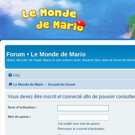
Forum • Le Monde de Mario
Venez discuter de Super Mario et son univers avec d'autres fans dans le forum du Mond
FAQ
Le Monde de Mario
Accueil du forum
Vous devez être inscrit et connecté afin de pouvoir consulte
Nom d’utilisateur :
Mot de passe :
J’ai oublié mon mot de passe
Renvoyer le courriel d’activation